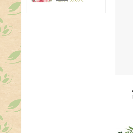
71,50
€