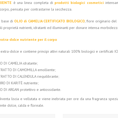
RIENTE
è una linea completa di
prodotti biologici cosmetici
intensam
corpo, pensata per contrastarne la secchezza.
a base di
OLIO di CAMELIA CERTIFICATO BIOLOGICO
, fiore originario de
li proprietà nutrienti, idratanti ed illuminanti per donare intensa morbidezza
xtra-dolce nutriente per il corpo
 extra-dolce e contiene principi attivi naturali 100% biologici e certificati IC
O DI CAMELIA idratante;
TRATTO DI CAMOMILLA emolliente;
RATTO DI CALENDULA riequilibrante;
RO DI KARITÈ nutriente;
O DI ARGAN protettivo e antiossidante.
iventa liscia e vellutata e viene inebriata per ore da una fragranza spezi
nte dolce, calda e floreale.