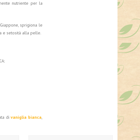
ente nutriente per la
l Giappone, sprigiona le
 e setosità alla pelle.
EA:
ata di
vaniglia bianca
,