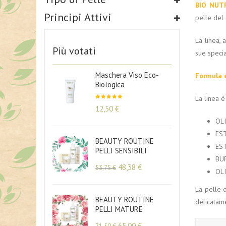
BIO NUT
Principi Attivi
pelle del 
La linea, 
Più votati
sue specia
Maschera Viso Eco-
Formula e
Biologica
La linea è
Valutato
12,50
€
5.00
su
5
OLI
ES
BEAUTY ROUTINE
EST
PELLI SENSIBILI
BUR
48,38
€
53,75
€
OLI
La pelle d
BEAUTY ROUTINE
delicatame
PELLI MATURE
65,00
€