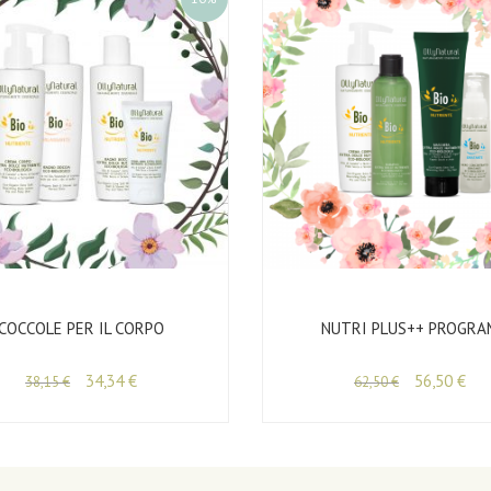
COCCOLE PER IL CORPO
NUTRI PLUS++ PROGRA
34,34
€
56,50
€
38,15
€
62,50
€