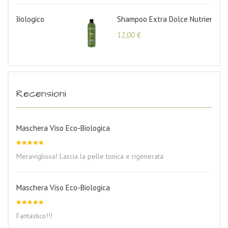
Shampoo Extra Dolce Nutriente Eco-Biologico
12,00
€
Recensioni
Maschera Viso Eco-Biologica
Valutato
Meravigliosa! Lascia la pelle tonica e rigenerata
5
su 5
Maschera Viso Eco-Biologica
Valutato
Fantastico!!!
5
su 5