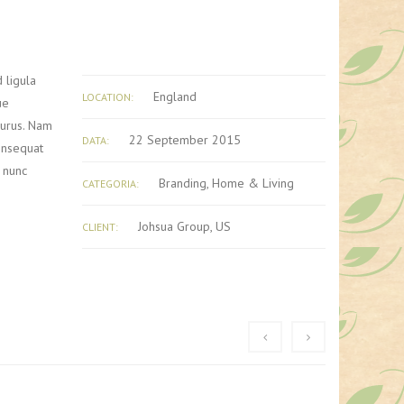
 ligula
England
LOCATION:
ue
purus. Nam
22 September 2015
DATA:
consequat
u nunc
Branding
,
Home & Living
CATEGORIA:
Johsua Group, US
CLIENT: