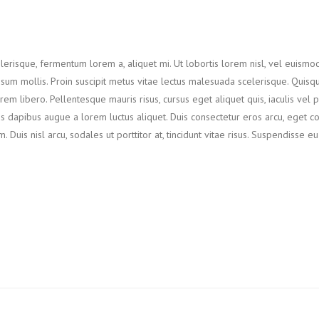
lerisque, fermentum lorem a, aliquet mi. Ut lobortis lorem nisl, vel euismod
 ipsum mollis. Proin suscipit metus vitae lectus malesuada scelerisque. Quisq
m libero. Pellentesque mauris risus, cursus eget aliquet quis, iaculis vel 
lus dapibus augue a lorem luctus aliquet. Duis consectetur eros arcu, eget 
is nisl arcu, sodales ut porttitor at, tincidunt vitae risus. Suspendisse e