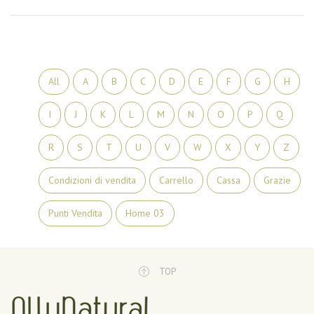
All
A
B
C
D
E
F
G
H
I
J
K
L
M
N
O
P
Q
R
S
T
U
V
W
X
Y
Z
Condizioni di vendita
Carrello
Cassa
Grazie
Punti Vendita
Home 03
It seems we can’t find what you’re looking for. Perhaps searching can help.
TOP