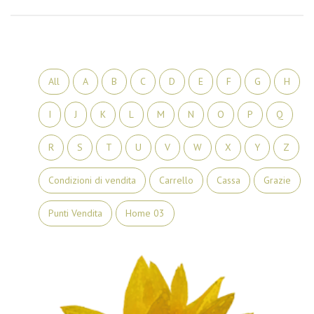
All
A
B
C
D
E
F
G
H
I
J
K
L
M
N
O
P
Q
R
S
T
U
V
W
X
Y
Z
Condizioni di vendita
Carrello
Cassa
Grazie
Punti Vendita
Home 03