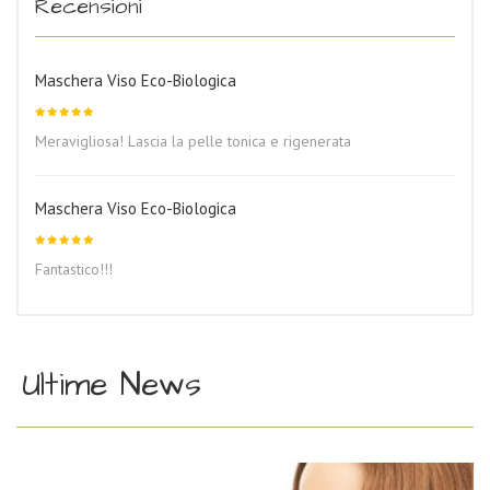
Recensioni
Maschera Viso Eco-Biologica
Valutato
Meravigliosa! Lascia la pelle tonica e rigenerata
5
su 5
Maschera Viso Eco-Biologica
Valutato
Fantastico!!!
5
su 5
Ultime News